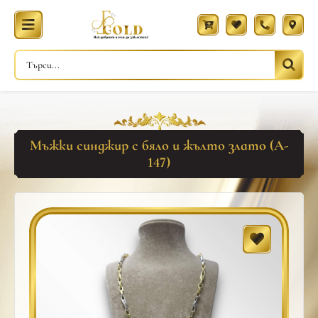
Мъжки синджир с бяло и жълто злато (A-
147)