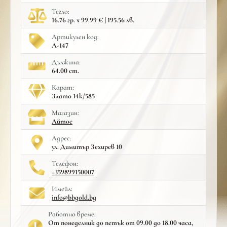
Тегло:
16.76 гр. x 99.99 € | 195.56 лв.
Артикулен код:
A-147
Дължина:
64.00 cm.
Карат:
Злато 14к/585
Mагазин:
Айтос
Адрес:
ул. Димитър Зехирев 10
Телефон:
+359899150007
Имейл:
info@bbgold.bg
Работно време:
От понеделник до петък от 09.00 до 18.00 часа,