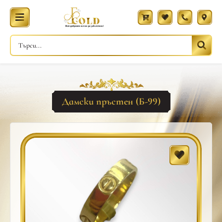
Дамски пръстен (Б-99)