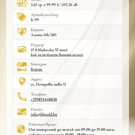
3.67 гр. x 99.99 € | 195.56 лв.
Артикулен код:
Б-99
Карат:
Злато 14к/585
Размер:
17 (Обиколка 57 mm)
Как да разберете вашият размер
Mагазин:
Бургас
Адрес:
ул. Петрова нива 11
Телефон:
+359894448830
Имейл:
info@bbgold.bg
Работно време:
От понеделник до петък от 09.00 до 19.00 часа,
събота и неделя от 10:00 - 18:00 часа