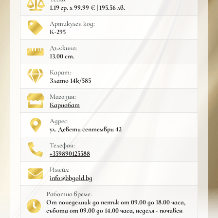
1.19 гр. x 99.99 € | 195.56 лв.
Артикулен код:
К-295
Дължина:
13.00 cm.
Карат:
Злато 14к/585
Mагазин:
Карнобат
Адрес:
ул. Девети септември 42
Телефон:
+359890125588
Имейл:
info@bbgold.bg
Работно време:
От понеделник до петък от 09.00 до 18.00 часа,
събота от 09.00 до 14.00 часа, неделя - почивен