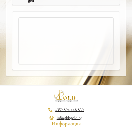
ден
+359 894 448 830
info@bbgold.bg
Информация