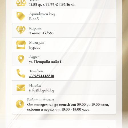
13.85 гр. x 99.99 € | 195.56 лв.
Артикулен код:
Б-445
Карат:
Злато 14к/585
Mагазин:
Бургас
Адрес:
ул. Петрова нива 11
Телефон:
+359894448830
Имейл:
info@bbgold.bg
Работно време:
От понеделник до петък от 09.00 до 19.00 часа,
събота и неделя от 10:00 - 18:00 часа