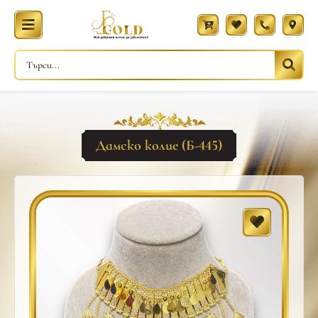
Дамско колие (Б-445)