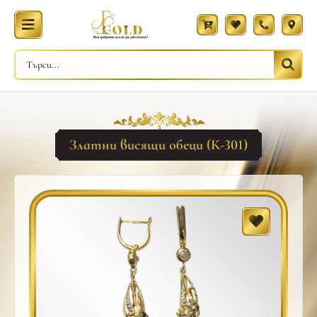
Златни висящи обеци (К-301)