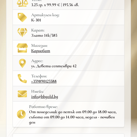
3.25 гр. x 99.99 € | 195.56 лв.
Артикулен код:
К-301
Карат:
Злато 14к/585
Mагазин:
Карнобат
Адрес:
ул. Девети септември 42
Телефон:
+359890125588
Имейл:
info@bbgold.bg
Работно време:
От понеделник до петък от 09.00 до 18.00 часа,
събота от 09.00 до 14.00 часа, неделя - почивен
ден