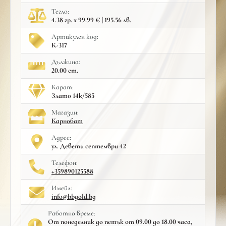
Тегло:
4.38 гр. x 99.99 € | 195.56 лв.
Артикулен код:
К-317
Дължина:
20.00 cm.
Карат:
Злато 14к/585
Mагазин:
Карнобат
Адрес:
ул. Девети септември 42
Телефон:
+359890125588
Имейл:
info@bbgold.bg
Работно време:
От понеделник до петък от 09.00 до 18.00 часа,