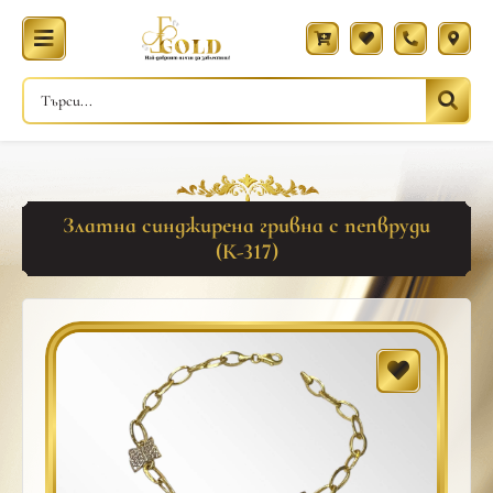
Златна синджирена гривна с пепвруди
(К-317)