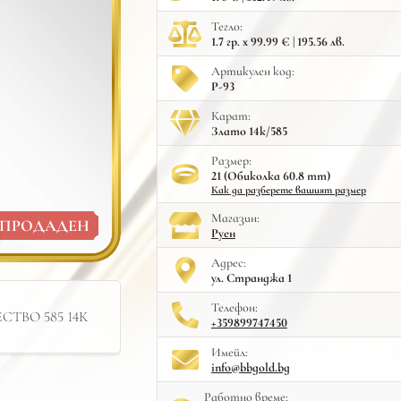
Тегло:
1.7 гр. x 99.99 € | 195.56 лв.
Артикулен код:
Р-93
Карат:
Злато 14к/585
Размер:
21 (Обиколка 60.8 mm)
Как да разберете вашият размер
Mагазин:
ПРОДАДЕН
Руен
Адрес:
ул. Странджа 1
Телефон:
ТВО 585 14К
+359899747450
Имейл:
info@bbgold.bg
Работно време: