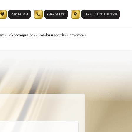
ЛЮБИМИ
ОБАДИ СЕ
НАМЕРЕТЕ НИ ТУК
атни аксесоари
Брачни халки и годежни пръстени