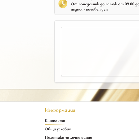
От понеделник до петък от 09.00 до 
неделя - почивен ден
Информация
Контакти
Общи условия
Политика за лични данни