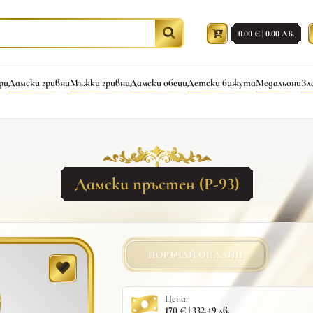
0.00 € | 0.00 ЛВ.
ри
Дамски гривни
Мъжки гривни
Дамски обеци
Детски бижута
Медальони
Зл
Дамски пръстен (Р-93)
ПОРЪЧАЙ ОНЛАЙН
Цена:
170 € | 332.49 лв.