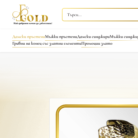
Дамски пръстени
Мъжки пръстени
Дамски синджири
Мъжки синджи
Гривни на конец със златни елементи
Промоции злато