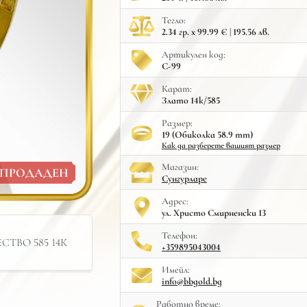
Тегло:
2.34 гр. x 99.99 € | 195.56 лв.
Артикулен код:
С-99
Карат:
Злато 14к/585
Размер:
19 (Обиколка 58.9 mm)
Как да разберете вашият размер
Mагазин:
ПРОДАДЕН
Сунгурларе
Адрес:
ул. Христо Смирненски 13
Телефон:
ТВО 585 14К
+359895043004
Имейл:
info@bbgold.bg
Работно време: