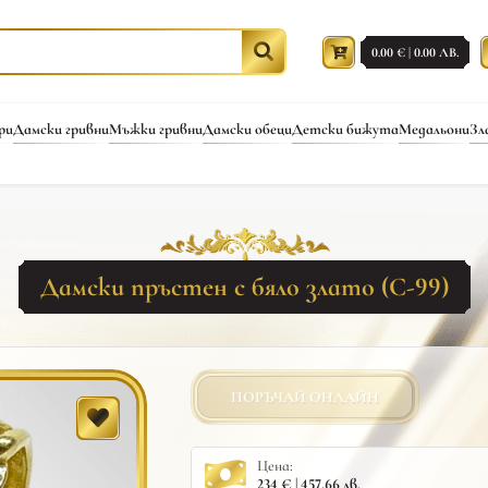
0.00 € | 0.00 ЛВ.
ри
Дамски гривни
Мъжки гривни
Дамски обеци
Детски бижута
Медальони
Зл
Дамски пръстен с бяло злато (С-99)
ПОРЪЧАЙ ОНЛАЙН
Цена:
234 € | 457.66 лв.