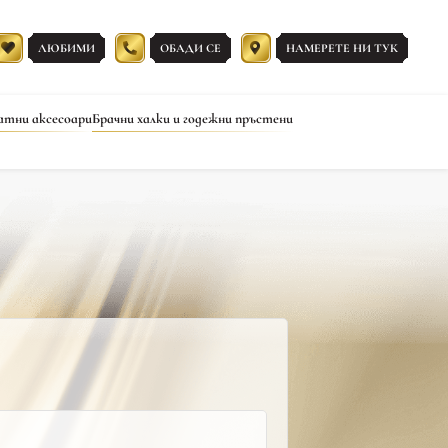
ЛЮБИМИ
ОБАДИ СЕ
НАМЕРЕТЕ НИ ТУК
атни аксесоари
Брачни халки и годежни пръстени