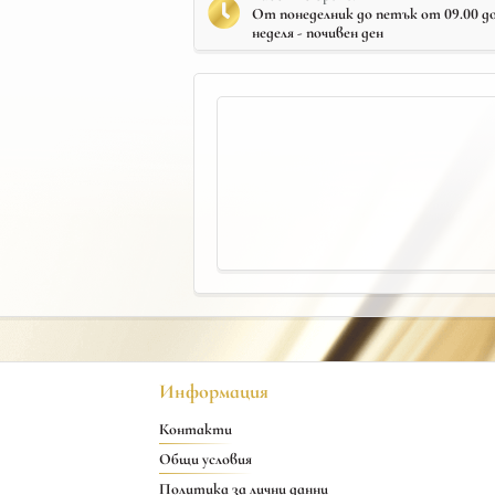
От понеделник до петък от 09.00 до 
неделя - почивен ден
Информация
Контакти
Общи условия
Политика за лични данни