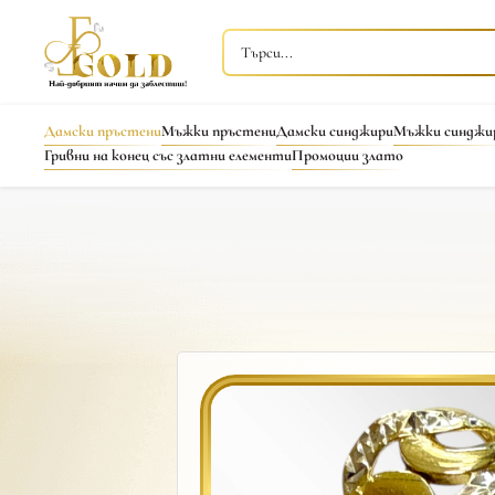
Дамски пръстени
Мъжки пръстени
Дамски синджири
Мъжки синджи
Гривни на конец със златни елементи
Промоции злато