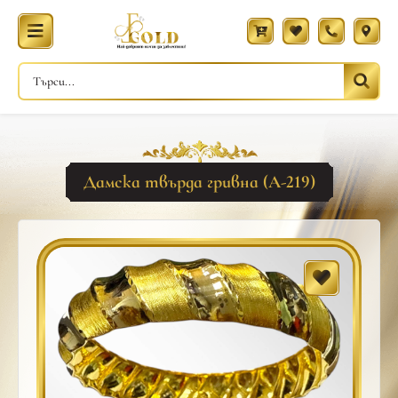
Дамска твърда гривна (A-219)