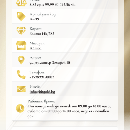
8.85 гр. x 99.99 € | 195.56 лв.
Артикулен код:
A-219
Карат:
Злато 14к/585
Mагазин:
Айтос
Адрес:
ул. Димитър Зехирев 10
Телефон:
+359899150007
Имейл:
info@bbgold.bg
Работно време:
От понеделник до петък от 09.00 до 18.00 часа,
събота от 09.00 до 14.00 часа, неделя - почивен
ден