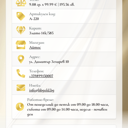
9.08 гр. x 99.99 € | 195.56 лв.
Артикулен код:
A-220
Карат:
Злато 14к/585
Mагазин:
Айтос
Адрес:
ул. Димитър Зехирев 10
Телефон:
+359899150007
Имейл:
info@bbgold.bg
Работно време:
От понеделник до петък от 09.00 до 18.00 часа,
събота от 09.00 до 14.00 часа, неделя - почивен
ден