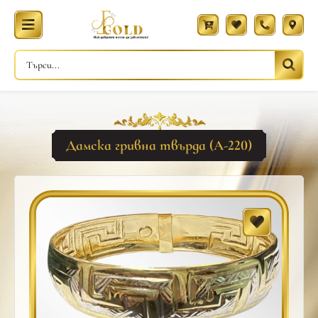
Дамска гривна твърда (A-220)