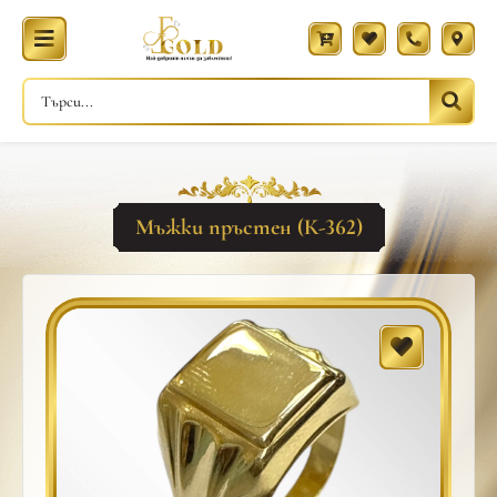
Мъжки пръстен (К-362)