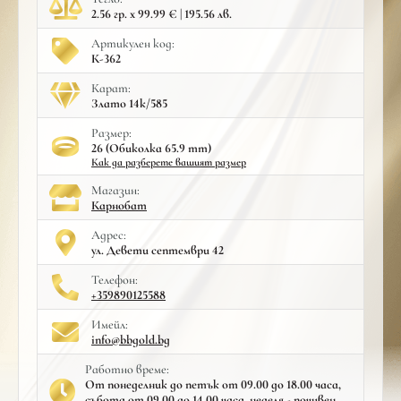
2.56 гр. x 99.99 € | 195.56 лв.
Артикулен код:
К-362
Карат:
Злато 14к/585
Размер:
26 (Обиколка 65.9 mm)
Как да разберете вашият размер
Mагазин:
Карнобат
Адрес:
ул. Девети септември 42
Телефон:
+359890125588
Имейл:
info@bbgold.bg
Работно време:
От понеделник до петък от 09.00 до 18.00 часа,
събота от 09.00 до 14.00 часа, неделя - почивен