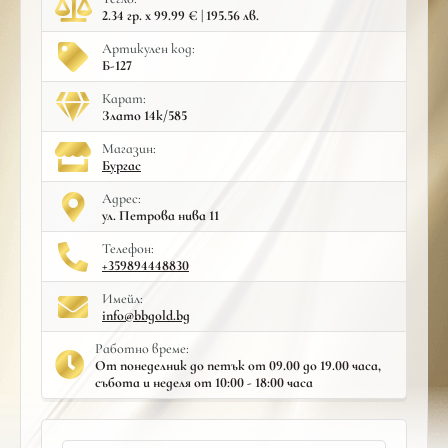
2.34 гр. x 99.99 € | 195.56 лв.
Артикулен код:
Б-127
Карат:
Злато 14к/585
Mагазин:
Бургас
Адрес:
ул. Петрова нива 11
Телефон:
+359894448830
Имейл:
info@bbgold.bg
Работно време:
От понеделник до петък от 09.00 до 19.00 часа,
събота и неделя от 10:00 - 18:00 часа