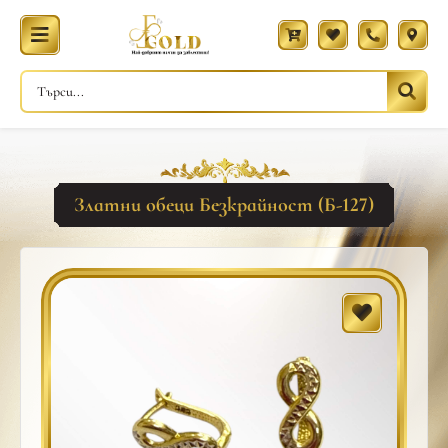
Златни обеци Безкрайност (Б-127)