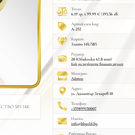
Тегло:
6.19 гр. x 99.99 € | 195.56 лв.
Артикулен код:
A-252
Карат:
Злато 14к/585
Размер:
28 (Обиколка 67.8 mm)
Как да разберете вашият размер
Mагазин:
Айтос
Адрес:
ул. Димитър Зехирев 10
Телефон:
ТВО 585 14К
+359899150007
Имейл:
info@bbgold.bg
Работно време: