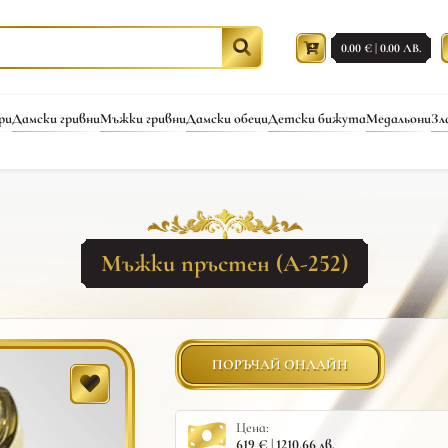
0.00 € | 0.00 ЛВ.
ри
Дамски гривни
Мъжки гривни
Дамски обеци
Детски бижута
Медальони
Зл
Мъжки пръстен (A-252)
ПОРЪЧАЙ ОНЛАЙН
Цена:
619 € | 1210.66 лв.