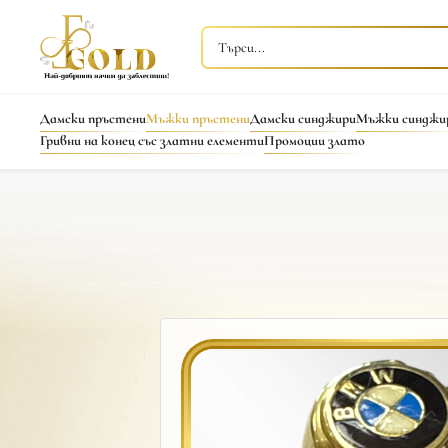
Дамски пръстени
Мъжки пръстени
Дамски синджири
Мъжки синджи
Гривни на конец със златни елементи
Промоции злато