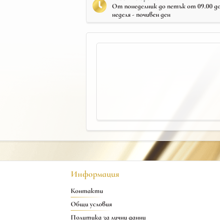
От понеделник до петък от 09.00 до 
неделя - почивен ден
Информация
Контакти
Общи условия
Политика за лични данни