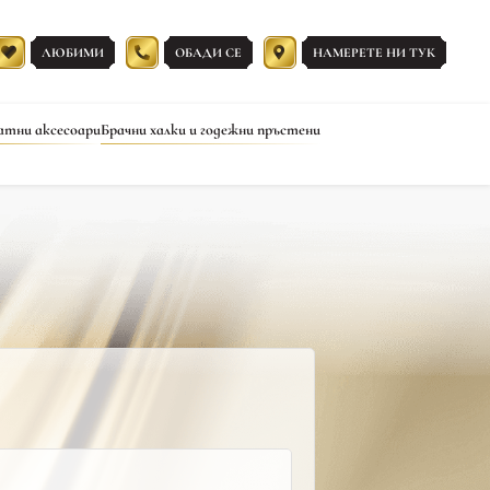
ЛЮБИМИ
ОБАДИ СЕ
НАМЕРЕТЕ НИ ТУК
атни аксесоари
Брачни халки и годежни пръстени