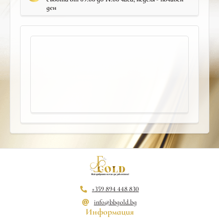
ден
+359 894 448 830
info@bbgold.bg
Информация