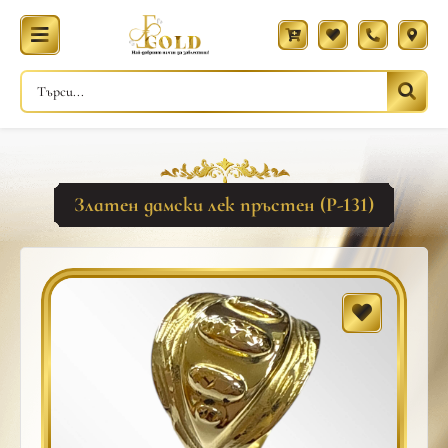
Златен дамски лек пръстен (Р-131)