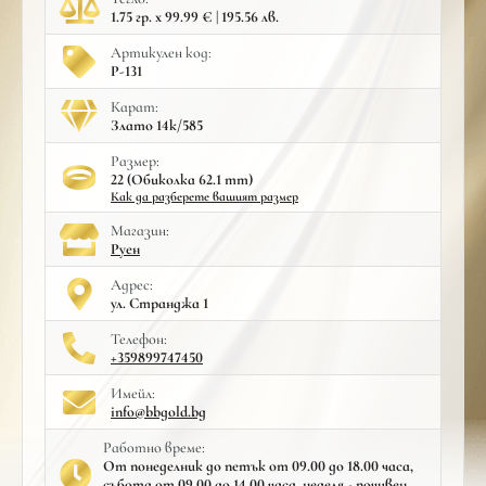
1.75 гр. x 99.99 € | 195.56 лв.
Артикулен код:
Р-131
Карат:
Злато 14к/585
Размер:
22 (Обиколка 62.1 mm)
Как да разберете вашият размер
Mагазин:
Руен
Адрес:
ул. Странджа 1
Телефон:
+359899747450
Имейл:
info@bbgold.bg
Работно време:
От понеделник до петък от 09.00 до 18.00 часа,
събота от 09.00 до 14.00 часа, неделя - почивен