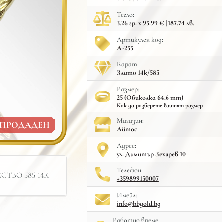
Тегло:
3.26 гр. x 95.99 € | 187.74 лв.
Артикулен код:
A-255
Карат:
Злато 14к/585
Размер:
25 (Обиколка 64.6 mm)
Как да разберете вашият размер
Mагазин:
ПРОДАДЕН
Айтос
Адрес:
ул. Димитър Зехирев 10
Телефон:
ТВО 585 14К
+359899150007
Имейл:
info@bbgold.bg
Работно време: