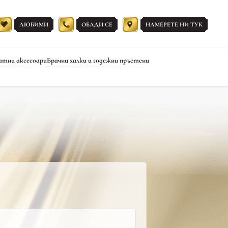
ЛЮБИМИ
ОБАДИ СЕ
НАМЕРЕТЕ НИ ТУК
атни аксесоари
Брачни халки и годежни пръстени