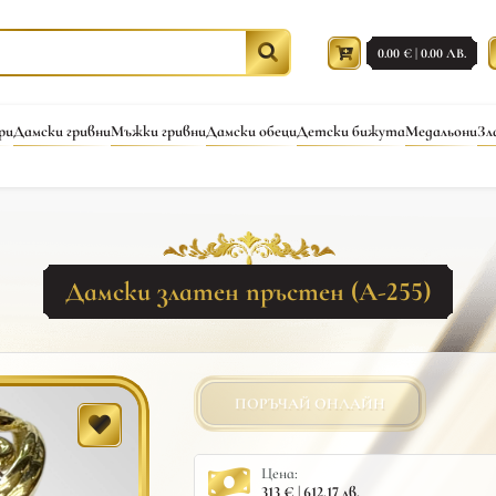
0.00 € | 0.00 ЛВ.
ри
Дамски гривни
Мъжки гривни
Дамски обеци
Детски бижута
Медальони
Зл
Дамски златен пръстен (A-255)
ПОРЪЧАЙ ОНЛАЙН
Цена:
313 € | 612.17 лв.