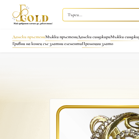
Дамски пръстени
Мъжки пръстени
Дамски синджири
Мъжки синджи
Гривни на конец със златни елементи
Промоции злато