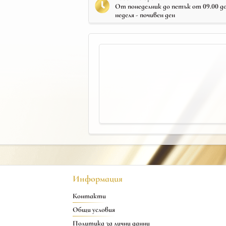
От понеделник до петък от 09.00 до 
неделя - почивен ден
Информация
Контакти
Общи условия
Политика за лични данни