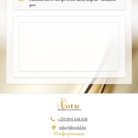
ден
+359 894 448 830
info@bbgold.bg
Информация