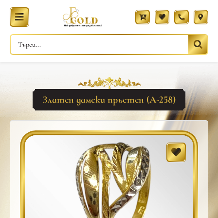
Златен дамски пръстен (A-258)