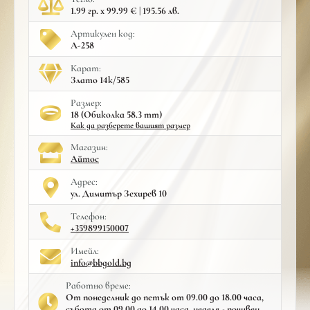
1.99 гр. x 99.99 € | 195.56 лв.
Артикулен код:
A-258
Карат:
Злато 14к/585
Размер:
18 (Обиколка 58.3 mm)
Как да разберете вашият размер
Mагазин:
Айтос
Адрес:
ул. Димитър Зехирев 10
Телефон:
+359899150007
Имейл:
info@bbgold.bg
Работно време:
От понеделник до петък от 09.00 до 18.00 часа,
събота от 09.00 до 14.00 часа, неделя - почивен