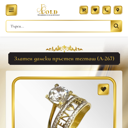
Златен дамски пръстен тегташ (A-267)