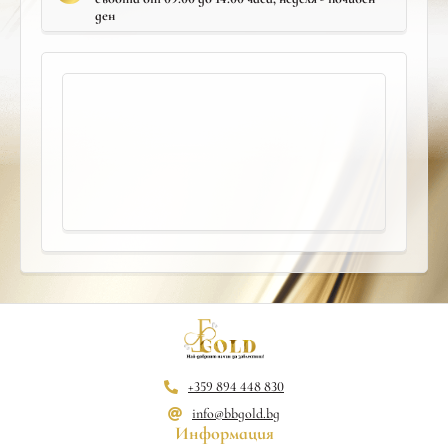
ден
+359 894 448 830
info@bbgold.bg
Информация