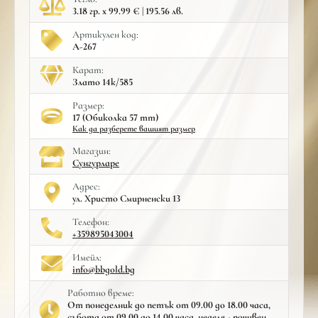
3.18 гр. x 99.99 € | 195.56 лв.
Артикулен код:
A-267
Карат:
Злато 14к/585
Размер:
17 (Обиколка 57 mm)
Как да разберете вашият размер
Mагазин:
Сунгурларе
Адрес:
ул. Христо Смирненски 13
Телефон:
+359895043004
Имейл:
info@bbgold.bg
Работно време:
От понеделник до петък от 09.00 до 18.00 часа,
събота от 09.00 до 14.00 часа, неделя - почивен