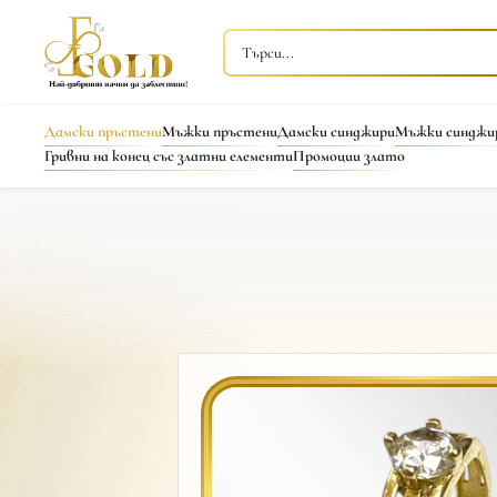
Дамски пръстени
Мъжки пръстени
Дамски синджири
Мъжки синджи
Гривни на конец със златни елементи
Промоции злато