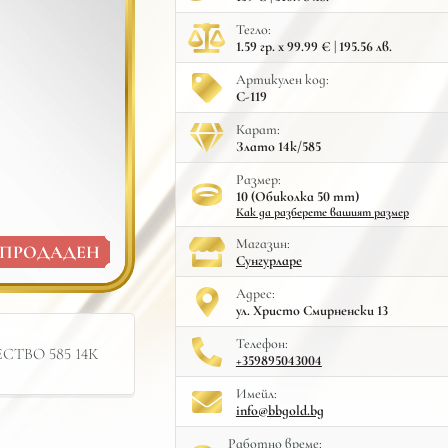
Тегло:
1.59 гр. x 99.99 € | 195.56 лв.
Артикулен код:
С-119
Карат:
Злато 14к/585
Размер:
10 (Обиколка 50 mm)
Как да разберете вашият размер
Mагазин:
ПРОДАДЕН
Сунгурларе
Адрес:
ул. Христо Смирненски 13
Телефон:
ТВО 585 14К
+359895043004
Имейл:
info@bbgold.bg
Работно време: