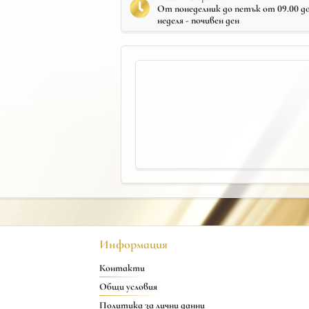
От понеделник до петък от 09.00 до 
неделя - почивен ден
Информация
Контакти
Общи условия
Политика за лични данни