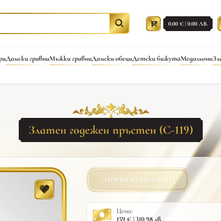
0.00 € | 0.00 ЛВ.
ри
Дамски гривни
Мъжки гривни
Дамски обеци
Детски бижута
Медальони
Зл
Златен годежен пръстен (С-119)
ПОРЪЧАЙ ОНЛАЙН
Цена:
159 € | 310.98 лв.