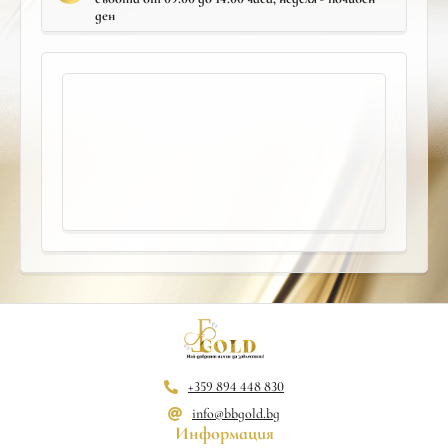
ден
+359 894 448 830
info@bbgold.bg
Информация