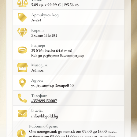
5.89 гр. x 99.99 € | 195.56 лв.
Артикулен код:
A-274
Карат:
Злато 14к/585
Размер:
25 (Обиколка 64.6 mm)
Как да разберете вашият размер
Mагазин:
Айтос
Адрес:
ул. Димитър Зехирев 10
Телефон:
+359899150007
Имейл:
info@bbgold.bg
Работно време:
От понеделник до петък от 09.00 до 18.00 часа,
събота от 09.00 до 14.00 часа, неделя - почивен