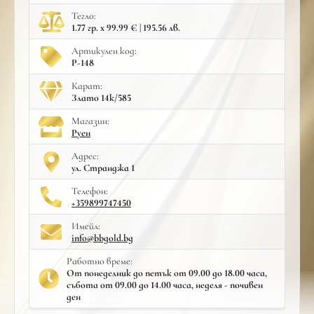
Тегло:
1.77 гр. x 99.99 € | 195.56 лв.
Артикулен код:
Р-148
Карат:
Злато 14к/585
Mагазин:
Руен
Адрес:
ул. Странджа 1
Телефон:
+359899747450
Имейл:
info@bbgold.bg
Работно време:
От понеделник до петък от 09.00 до 18.00 часа,
събота от 09.00 до 14.00 часа, неделя - почивен
ден