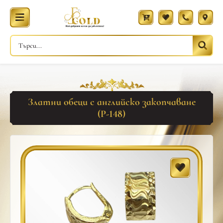
Златни обеци с английско закопчаване
(Р-148)