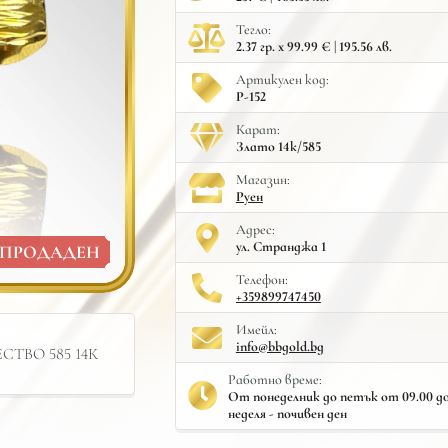
Тегло:
2.37 гр. x 99.99 € | 195.56 лв.
Артикулен код:
Р-152
Карат:
Злато 14к/585
Mагазин:
Руен
Адрес:
ул. Странджа 1
ПРОДАДЕН
Телефон:
+359899747450
Имейл:
info@bbgold.bg
ТВО 585 14К
Работно време:
От понеделник до петък от 09.00 до 
неделя - почивен ден