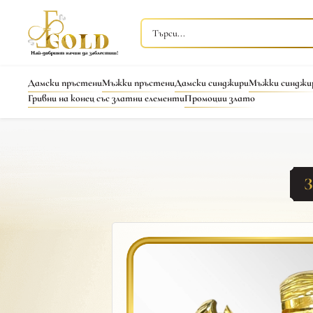
Дамски пръстени
Мъжки пръстени
Дамски синджири
Мъжки синджи
Гривни на конец със златни елементи
Промоции злато
З