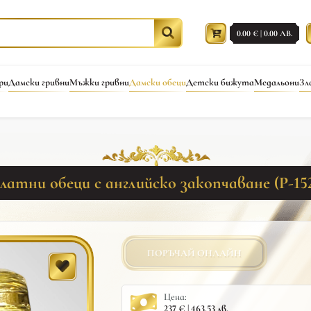
0.00 € | 0.00 ЛВ.
ри
Дамски гривни
Мъжки гривни
Дамски обеци
Детски бижута
Медальони
Зл
латни обеци с английско закопчаване (Р-15
ПОРЪЧАЙ ОНЛАЙН
Цена:
237 € | 463.53 лв.