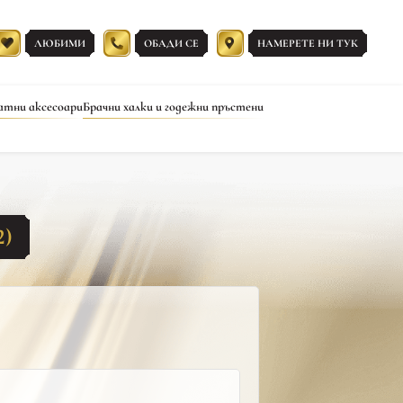
ЛЮБИМИ
ОБАДИ СЕ
НАМЕРЕТЕ НИ ТУК
атни аксесоари
Брачни халки и годежни пръстени
2)