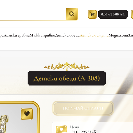
0.00 € | 0.00 ЛВ.
ри
Дамски гривни
Мъжки гривни
Дамски обеци
Детски бижута
Медальони
Зл
Детски обеци (A-308)
ПОРЪЧАЙ ОНЛАЙН
Цена:
151 € | 295.33 лв.