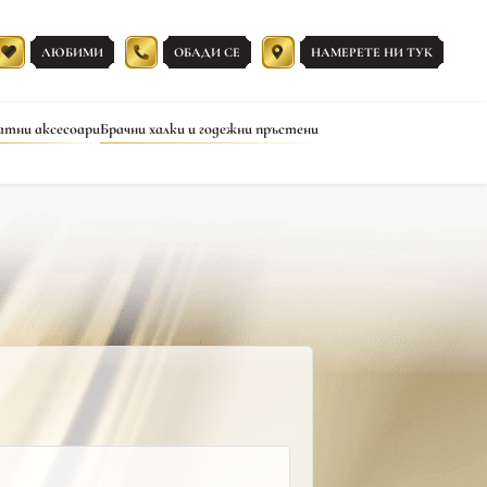
ЛЮБИМИ
ОБАДИ СЕ
НАМЕРЕТЕ НИ ТУК
атни аксесоари
Брачни халки и годежни пръстени