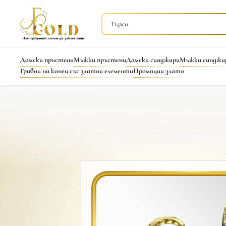
Дамски пръстени
Мъжки пръстени
Дамски синджири
Мъжки синджи
Гривни на конец със златни елементи
Промоции злато