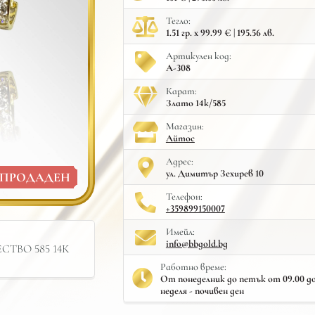
Тегло:
1.51 гр. x 99.99 € | 195.56 лв.
Артикулен код:
A-308
Карат:
Злато 14к/585
Mагазин:
Айтос
Адрес:
ул. Димитър Зехирев 10
ПРОДАДЕН
Телефон:
+359899150007
Имейл:
info@bbgold.bg
ТВО 585 14К
Работно време:
От понеделник до петък от 09.00 до 
неделя - почивен ден