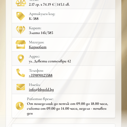
2.17 гр. x 74.19 € | 145.1 лв.
Артикулен код:
К-388
Карат:
Злато 14к/585
Mагазин:
Карнобат
Адрес:
ул. Девети септември 42
Телефон:
+359890125588
Имейл:
info@bbgold.bg
Работно време:
От понеделник до петък от 09.00 до 18.00 часа,
събота от 09.00 до 14.00 часа, неделя - почивен
ден