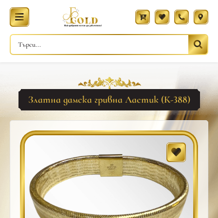
Златна дамска гривна Ластик (К-388)