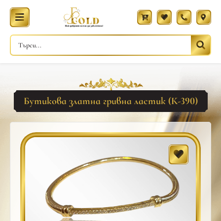
Бутикова златна гривна ластик (К-390)