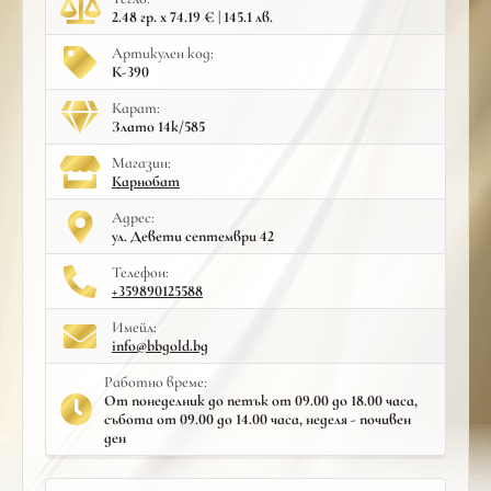
2.48 гр. x 74.19 € | 145.1 лв.
Артикулен код:
К-390
Карат:
Злато 14к/585
Mагазин:
Карнобат
Адрес:
ул. Девети септември 42
Телефон:
+359890125588
Имейл:
info@bbgold.bg
Работно време:
От понеделник до петък от 09.00 до 18.00 часа,
събота от 09.00 до 14.00 часа, неделя - почивен
ден