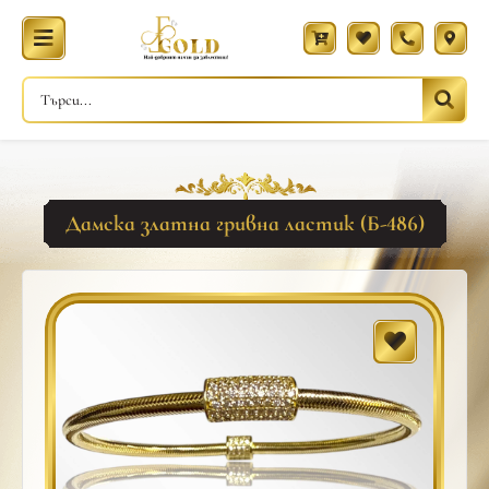
Дамска златна гривна ластик (Б-486)