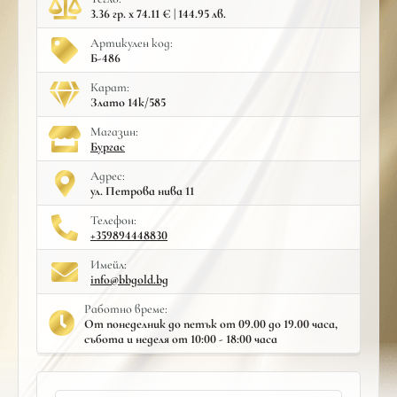
3.36 гр. x 74.11 € | 144.95 лв.
Артикулен код:
Б-486
Карат:
Злато 14к/585
Mагазин:
Бургас
Адрес:
ул. Петрова нива 11
Телефон:
+359894448830
Имейл:
info@bbgold.bg
Работно време:
От понеделник до петък от 09.00 до 19.00 часа,
събота и неделя от 10:00 - 18:00 часа