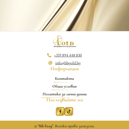
+359 894 448 830
info@bbgold.bg
Информация
Контакти
Общи условия
Политика за лични данни
Последвайте ни
©
"ББ Голд"
. Всички права запазени.