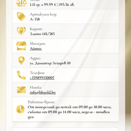
1.11 гр. x 99.99 € | 195.56 лв.
Артикулен код:
A-358
Карат:
Злато 14к/585
Mагазин:
Айтос
Адрес:
ул. Димитър Зехирев 10
Телефон:
+359899150007
Имейл:
info@bbgold.bg
Работно време:
От понеделник до петък от 09.00 до 18.00 часа,
събота от 09.00 до 14.00 часа, неделя - почивен
ден