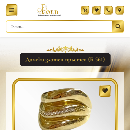
Дамски златен пръстен (Б-561)