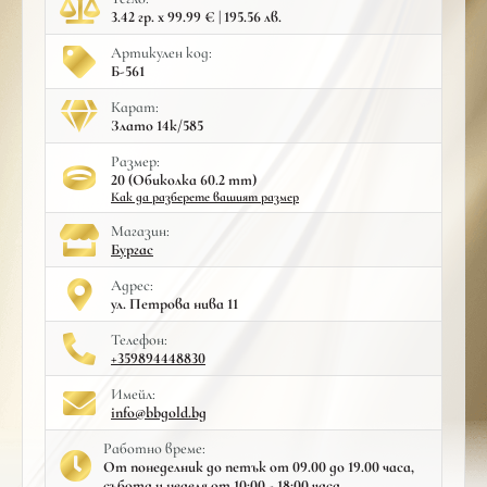
3.42 гр. x 99.99 € | 195.56 лв.
Артикулен код:
Б-561
Карат:
Злато 14к/585
Размер:
20 (Обиколка 60.2 mm)
Как да разберете вашият размер
Mагазин:
Бургас
Адрес:
ул. Петрова нива 11
Телефон:
+359894448830
Имейл:
info@bbgold.bg
Работно време:
От понеделник до петък от 09.00 до 19.00 часа,
събота и неделя от 10:00 - 18:00 часа