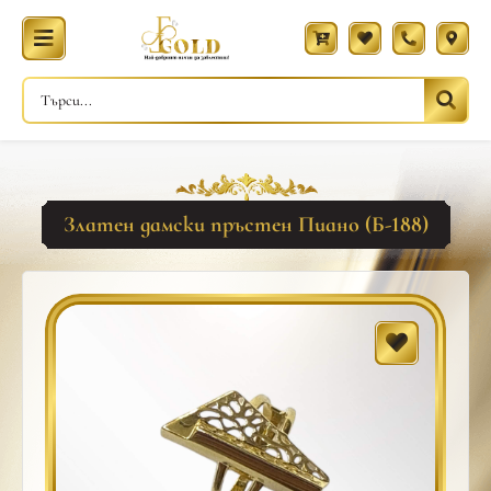
Златен дамски пръстен Пиано (Б-188)