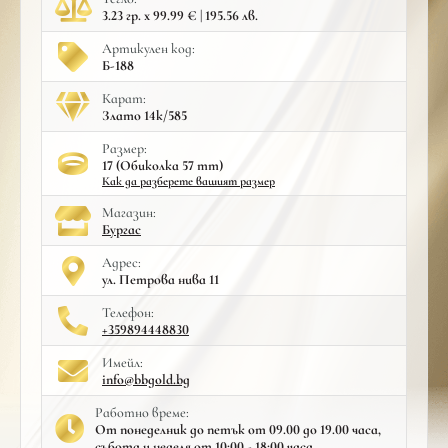
3.23 гр. x 99.99 € | 195.56 лв.
Артикулен код:
Б-188
Карат:
Злато 14к/585
Размер:
17 (Обиколка 57 mm)
Как да разберете вашият размер
Mагазин:
Бургас
Адрес:
ул. Петрова нива 11
Телефон:
+359894448830
Имейл:
info@bbgold.bg
Работно време:
От понеделник до петък от 09.00 до 19.00 часа,
събота и неделя от 10:00 - 18:00 часа