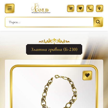
Златна гривна (Б-230)