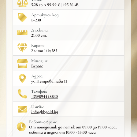
5.28 гр. x 99.99 € | 195.56 лв.
Артикулен код:
Б-230
Дължина:
21.00 cm.
Карат:
Злато 14к/585
Mагазин:
Бургас
Адрес:
ул. Петрова нива 11
Телефон:
+359894448830
Имейл:
info@bbgold.bg
Работно време:
От понеделник до петък от 09.00 до 19.00 часа,
събота и неделя от 10:00 - 18:00 часа