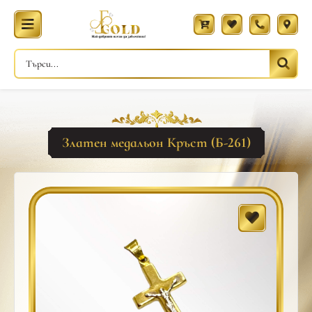
Златен медальон Кръст (Б-261)