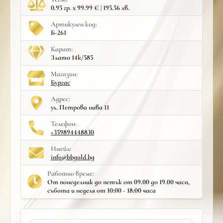
0.95 гр. x 99.99 € | 195.56 лв.
Артикулен код:
Б-261
Карат:
Злато 14к/585
Mагазин:
Бургас
Адрес:
ул. Петрова нива 11
Телефон:
+359894448830
Имейл:
info@bbgold.bg
Работно време:
От понеделник до петък от 09.00 до 19.00 часа,
събота и неделя от 10:00 - 18:00 часа