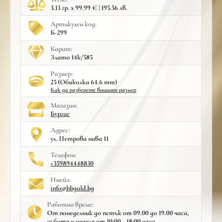
3.13 гр. x 99.99 € | 195.56 лв.
Артикулен код:
Б-299
Карат:
Злато 14к/585
Размер:
25 (Обиколка 64.6 mm)
Как да разберете вашият размер
Mагазин:
Бургас
Адрес:
ул. Петрова нива 11
Телефон:
+359894448830
Имейл:
info@bbgold.bg
Работно време:
От понеделник до петък от 09.00 до 19.00 часа,
събота и неделя от 10:00 - 18:00 часа