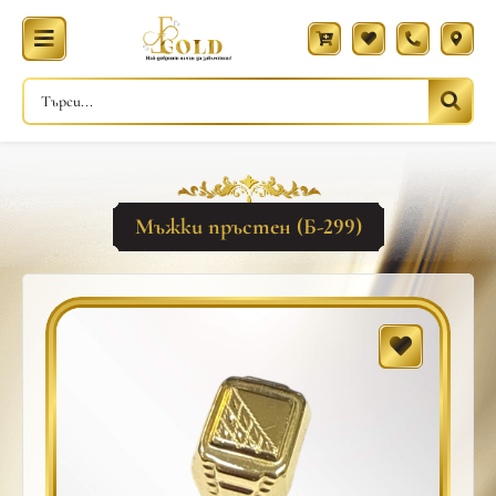
Мъжки пръстен (Б-299)