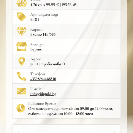
4.76 гр. x 99.99 € | 195.56 лв.
Артикулен код:
Б-314
Карат:
Злато 14к/585
Mагазин:
Бургас
Адрес:
ул. Петрова нива 11
Телефон:
+359894448830
Имейл:
info@bbgold.bg
Работно време:
От понеделник до петък от 09.00 до 19.00 часа,
събота и неделя от 10:00 - 18:00 часа