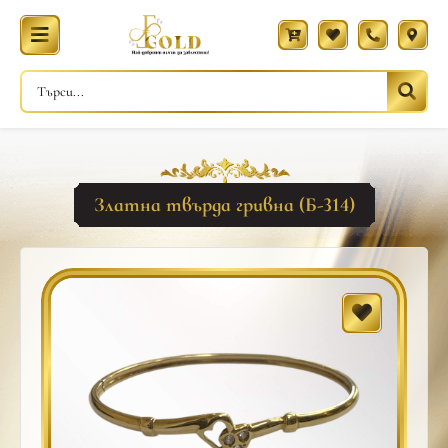
Златна твърда гривна (Б-314)