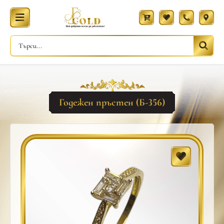
Годежен пръстен (Б-356)