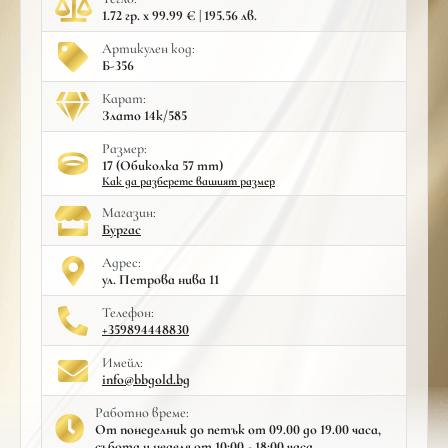
1.72 гр. x 99.99 € | 195.56 лв.
Артикулен код:
Б-356
Карат:
Злато 14к/585
Размер:
17 (Обиколка 57 mm)
Как да разберете вашият размер
Mагазин:
Бургас
Адрес:
ул. Петрова нива 11
Телефон:
+359894448830
Имейл:
info@bbgold.bg
Работно време:
От понеделник до петък от 09.00 до 19.00 часа,
събота и неделя от 10:00 - 18:00 часа