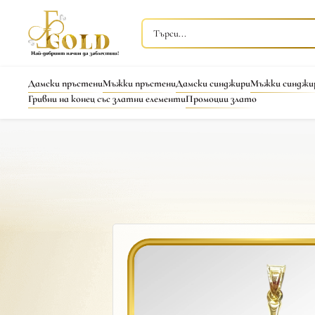
Дамски пръстени
Мъжки пръстени
Дамски синджири
Мъжки синджи
Гривни на конец със златни елементи
Промоции злато