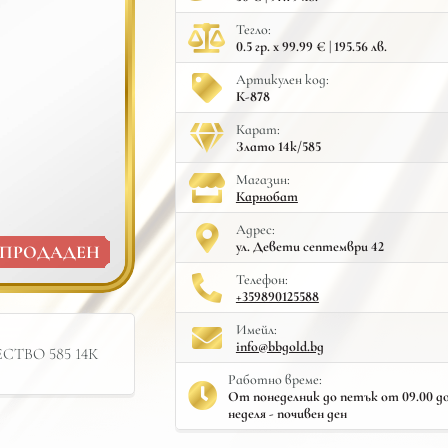
Тегло:
0.5 гр. x 99.99 € | 195.56 лв.
Артикулен код:
К-878
Карат:
Злато 14к/585
Mагазин:
Карнобат
Адрес:
ул. Девети септември 42
ПРОДАДЕН
Телефон:
+359890125588
Имейл:
info@bbgold.bg
ТВО 585 14К
Работно време:
От понеделник до петък от 09.00 до 
неделя - почивен ден