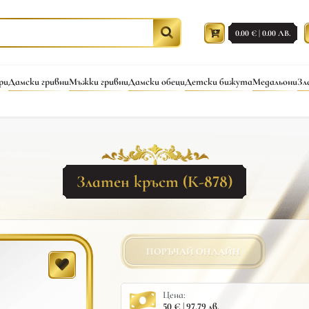
0.00 € | 0.00 ЛВ.
ри
Дамски гривни
Мъжки гривни
Дамски обеци
Детски бижута
Медальони
Зл
Златен кръст (К-878)
ПОРЪЧАЙ ОНЛАЙН
Цена:
50 € | 97.79 лв.