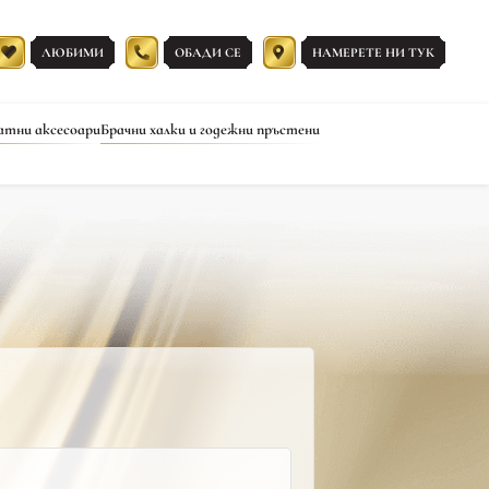
ЛЮБИМИ
ОБАДИ СЕ
НАМЕРЕТЕ НИ ТУК
атни аксесоари
Брачни халки и годежни пръстени