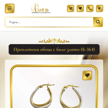
Преплетени обеци с бяло злато (Б-364)