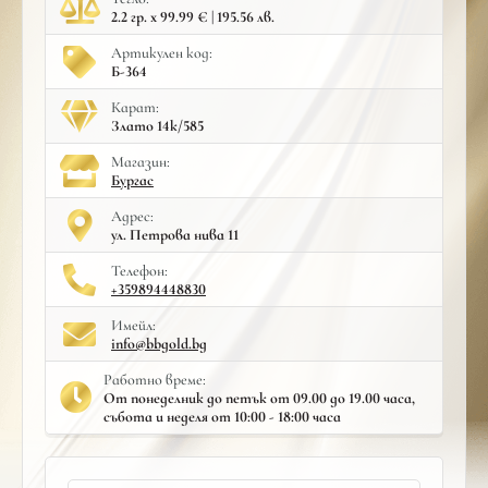
2.2 гр. x 99.99 € | 195.56 лв.
Артикулен код:
Б-364
Карат:
Злато 14к/585
Mагазин:
Бургас
Адрес:
ул. Петрова нива 11
Телефон:
+359894448830
Имейл:
info@bbgold.bg
Работно време:
От понеделник до петък от 09.00 до 19.00 часа,
събота и неделя от 10:00 - 18:00 часа