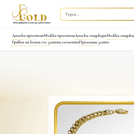
Дамски пръстени
Мъжки пръстени
Дамски синджири
Мъжки синджи
Гривни на конец със златни елементи
Промоции злато