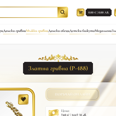
0.00 € | 0.00 ЛВ.
ри
Дамски гривни
Мъжки гривни
Дамски обеци
Детски бижута
Медальони
Зл
Златна гривна (Р-488)
ПОРЪЧАЙ ОНЛАЙН
Цена:
740 € | 1447.31 лв.