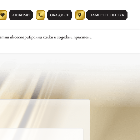
ЛЮБИМИ
ОБАДИ СЕ
НАМЕРЕТЕ НИ ТУК
атни аксесоари
Брачни халки и годежни пръстени