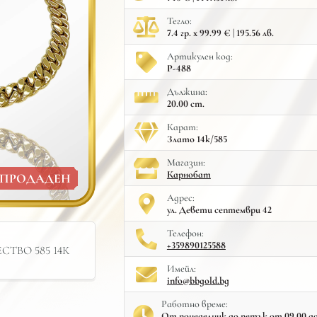
Тегло:
7.4 гр. x 99.99 € | 195.56 лв.
Артикулен код:
Р-488
Дължина:
20.00 cm.
Карат:
Злато 14к/585
Mагазин:
Карнобат
ПРОДАДЕН
Адрес:
ул. Девети септември 42
Телефон:
+359890125588
ТВО 585 14К
Имейл:
info@bbgold.bg
Работно време:
От понеделник до петък от 09.00 до 