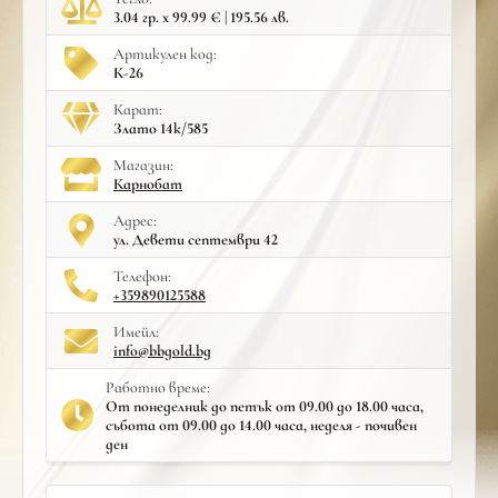
3.04 гр. x 99.99 € | 195.56 лв.
Артикулен код:
К-26
Карат:
Злато 14к/585
Mагазин:
Карнобат
Адрес:
ул. Девети септември 42
Телефон:
+359890125588
Имейл:
info@bbgold.bg
Работно време:
От понеделник до петък от 09.00 до 18.00 часа,
събота от 09.00 до 14.00 часа, неделя - почивен
ден