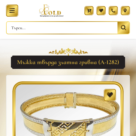
Мъжка твърда златна гривна (A-1282)