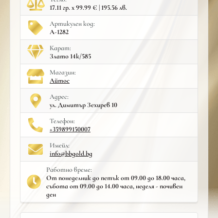
17.11 гр. x 99.99 € | 195.56 лв.
Артикулен код:
A-1282
Карат:
Злато 14к/585
Mагазин:
Айтос
Адрес:
ул. Димитър Зехирев 10
Телефон:
+359899150007
Имейл:
info@bbgold.bg
Работно време:
От понеделник до петък от 09.00 до 18.00 часа,
събота от 09.00 до 14.00 часа, неделя - почивен
ден