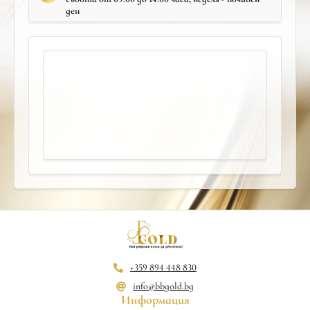
ден
+359 894 448 830
info@bbgold.bg
Информация