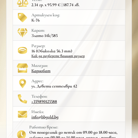
2.34 гр. x 95.99 € | 187.74 лв.
Артикулен код:
К-76
Карат:
Злато 14к/585
Размер:
16 (Обиколка 56.3 mm)
Как да разберете вашият размер
Mагазин:
Карнобат
Адрес:
ул. Девети септември 42
Телефон:
+359890125588
Имейл:
info@bbgold.bg
Работно време:
От понеделник до петък от 09.00 до 18.00 часа,
събота от 09.00 до 14.00 часа, неделя - почивен