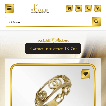
Златен пръстен (К-76)