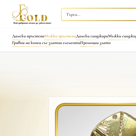
Дамски пръстени
Мъжки пръстени
Дамски синджири
Мъжки синджи
Гривни на конец със златни елементи
Промоции злато