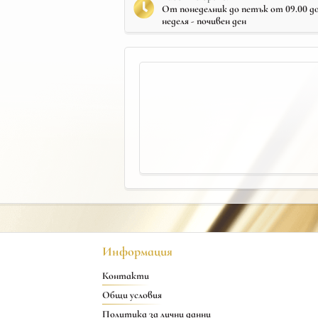
От понеделник до петък от 09.00 до 
неделя - почивен ден
Информация
Контакти
Общи условия
Политика за лични данни