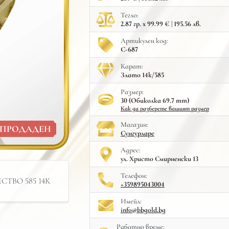
Тегло:
2.87 гр. x 99.99 € | 195.56 лв.
Артикулен код:
С-687
Карат:
Злато 14к/585
Размер:
30 (Обиколка 69.7 mm)
Как да разберете вашият размер
Mагазин:
ПРОДАДЕН
Сунгурларе
Адрес:
ул. Христо Смирненски 13
Телефон:
ТВО 585 14К
+359895043004
Имейл:
info@bbgold.bg
Работно време: