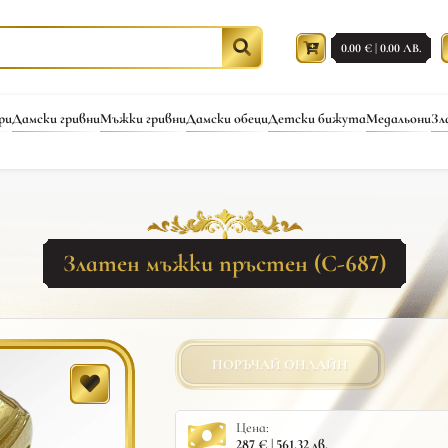
0.00 € | 0.00 ЛВ.
ри
Дамски гривни
Мъжки гривни
Дамски обеци
Детски бижута
Медальони
Зл
Златен мъжки пръстен (С-687)
ПОРЪЧАЙ ОНЛАЙН
Цена:
287 € | 561.32 лв.