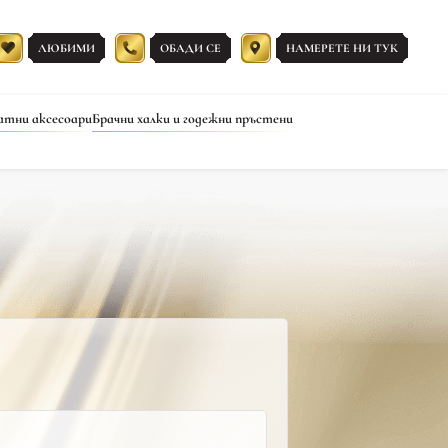
ЛЮБИМИ
ОБАДИ СЕ
НАМЕРЕТЕ НИ ТУК
атни аксесоари
Брачни халки и годежни пръстени