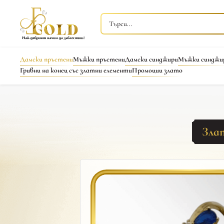
Дамски пръстени
Мъжки пръстени
Дамски синджири
Мъжки синджи
Гривни на конец със златни елементи
Промоции злато
Зла