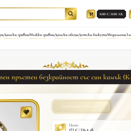
0.00 € | 0.00 ЛВ.
ри
Дамски гривни
Мъжки гривни
Дамски обеци
Детски бижута
Медальони
Зл
тен пръстен безкрайност със син камък (К-
ПОРЪЧАЙ ОНЛАЙН
Цена:
172 € | 336.4 лв.