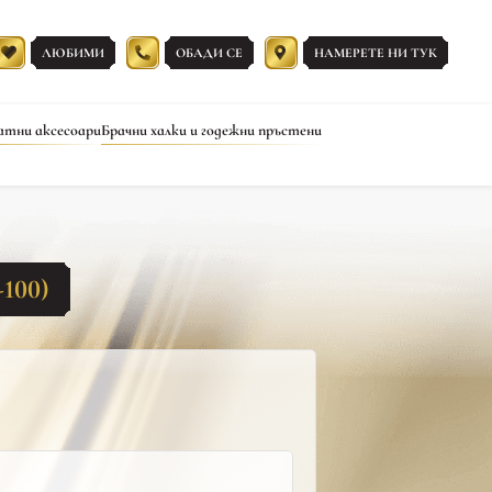
ЛЮБИМИ
ОБАДИ СЕ
НАМЕРЕТЕ НИ ТУК
атни аксесоари
Брачни халки и годежни пръстени
100)