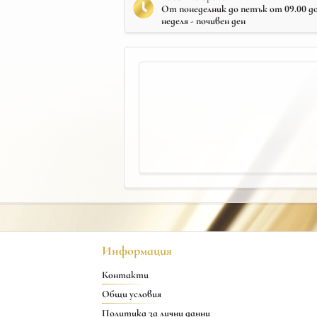
От понеделник до петък от 09.00 до 
неделя - почивен ден
Информация
Контакти
Общи условия
Политика за лични данни