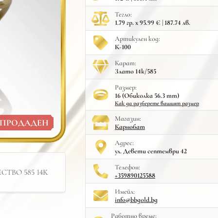
Тегло:
1.79 гр. x 95.99 € | 187.74 лв.
Артикулен код:
К-100
Карат:
Злато 14к/585
Размер:
16 (Обиколка 56.3 mm)
Как да разберете вашият размер
Mагазин:
ПРОДАДЕН
Карнобат
Адрес:
ул. Девети септември 42
Телефон:
ТВО 585 14К
+359890125588
Имейл:
info@bbgold.bg
Работно време: