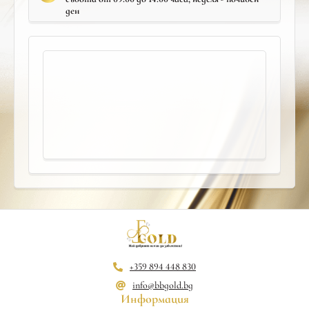
ден
+359 894 448 830
info@bbgold.bg
Информация