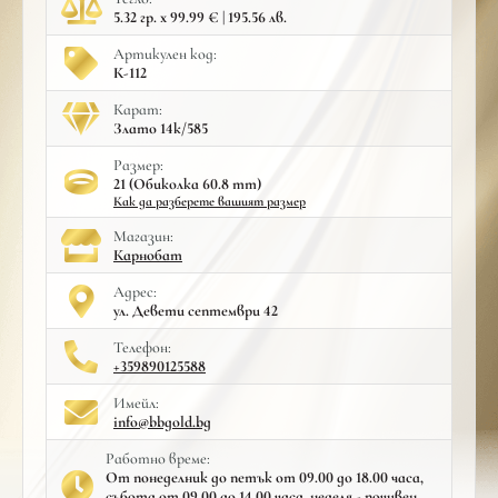
5.32 гр. x 99.99 € | 195.56 лв.
Артикулен код:
К-112
Карат:
Злато 14к/585
Размер:
21 (Обиколка 60.8 mm)
Как да разберете вашият размер
Mагазин:
Карнобат
Адрес:
ул. Девети септември 42
Телефон:
+359890125588
Имейл:
info@bbgold.bg
Работно време:
От понеделник до петък от 09.00 до 18.00 часа,
събота от 09.00 до 14.00 часа, неделя - почивен