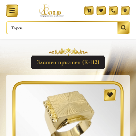
Златен пръстен (К-112)