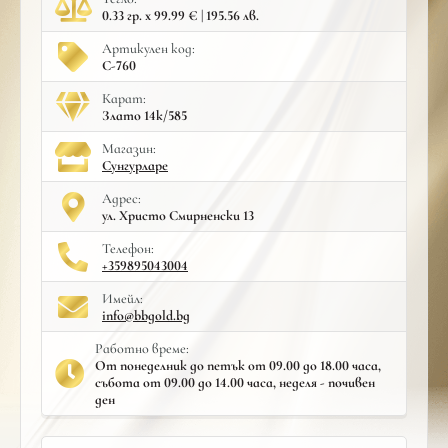
0.33 гр. x 99.99 € | 195.56 лв.
Артикулен код:
С-760
Карат:
Злато 14к/585
Mагазин:
Сунгурларе
Адрес:
ул. Христо Смирненски 13
Телефон:
+359895043004
Имейл:
info@bbgold.bg
Работно време:
От понеделник до петък от 09.00 до 18.00 часа,
събота от 09.00 до 14.00 часа, неделя - почивен
ден