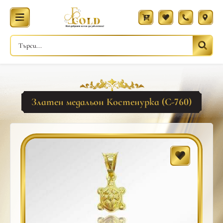
Златен медальон Костенурка (С-760)