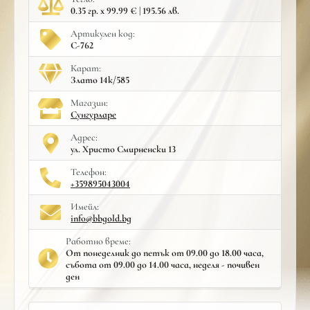
0.35 гр. x 99.99 € | 195.56 лв.
Артикулен код:
С-762
Карат:
Злато 14к/585
Mагазин:
Сунгурларе
Адрес:
ул. Христо Смирненски 13
Телефон:
+359895043004
Имейл:
info@bbgold.bg
Работно време:
От понеделник до петък от 09.00 до 18.00 часа,
събота от 09.00 до 14.00 часа, неделя - почивен
ден