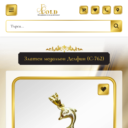
Златен медальон Делфин (С-762)