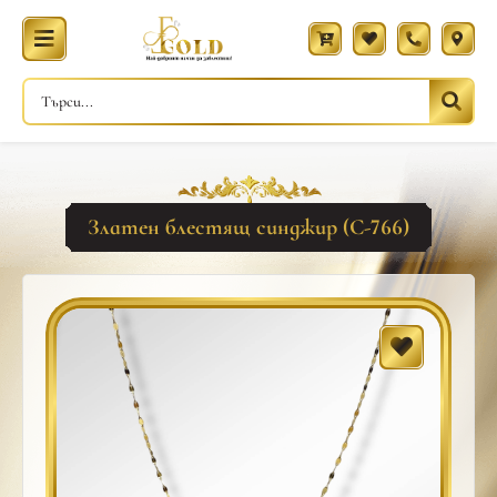
Златен блестящ синджир (С-766)