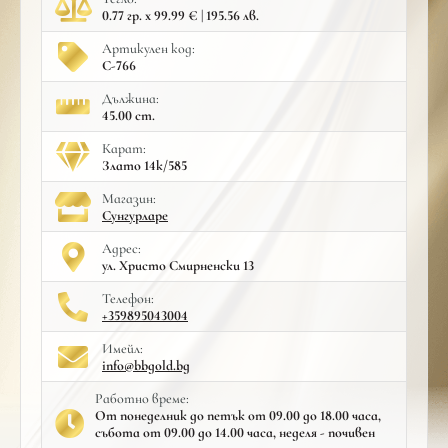
0.77 гр. x 99.99 € | 195.56 лв.
Артикулен код:
С-766
Дължина:
45.00 cm.
Карат:
Злато 14к/585
Mагазин:
Сунгурларе
Адрес:
ул. Христо Смирненски 13
Телефон:
+359895043004
Имейл:
info@bbgold.bg
Работно време:
От понеделник до петък от 09.00 до 18.00 часа,
събота от 09.00 до 14.00 часа, неделя - почивен