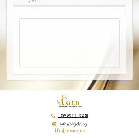
ден
+359 894 448 830
info@bbgold.bg
Информация