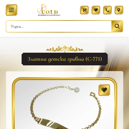
Златна детска гривна (С-771)