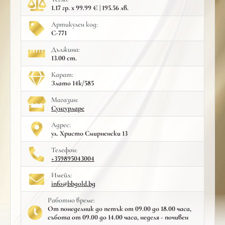
1.17 гр. x 99.99 € | 195.56 лв.
Артикулен код:
С-771
Дължина:
13.00 cm.
Карат:
Злато 14к/585
Mагазин:
Сунгурларе
Адрес:
ул. Христо Смирненски 13
Телефон:
+359895043004
Имейл:
info@bbgold.bg
Работно време:
От понеделник до петък от 09.00 до 18.00 часа,
събота от 09.00 до 14.00 часа, неделя - почивен