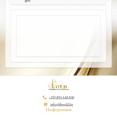
ден
+359 894 448 830
info@bbgold.bg
Информация