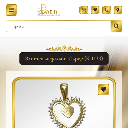
Златен медальон Сърце (К-1133)