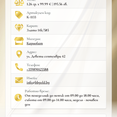
1.26 гр. x 99.99 € | 195.56 лв.
Артикулен код:
К-1133
Карат:
Злато 14к/585
Mагазин:
Карнобат
Адрес:
ул. Девети септември 42
Телефон:
+359890125588
Имейл:
info@bbgold.bg
Работно време:
От понеделник до петък от 09.00 до 18.00 часа,
събота от 09.00 до 14.00 часа, неделя - почивен
ден