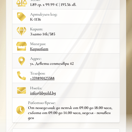
1.89 гр. x 99.99 € | 195.56 лв.
Артикулен код:
К-1136
Карат:
Злато 14к/585
Mагазин:
Карнобат
Адрес:
ул. Девети септември 42
Телефон:
+359890125588
Имейл:
info@bbgold.bg
Работно време:
От понеделник до петък от 09.00 до 18.00 часа,
събота от 09.00 до 14.00 часа, неделя - почивен
ден