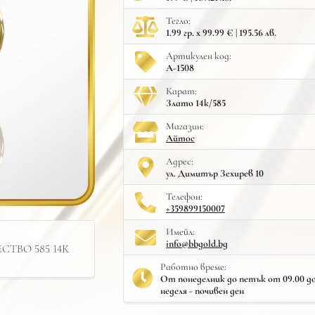
Тегло:
1.99 гр. x 99.99 € | 195.56 лв.
Артикулен код:
A-1508
Карат:
Злато 14к/585
Mагазин:
Айтос
Адрес:
ул. Димитър Зехирев 10
Телефон:
+359899150007
Имейл:
info@bbgold.bg
ТВО 585 14К
Работно време:
От понеделник до петък от 09.00 до 
неделя - почивен ден