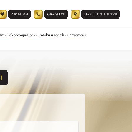
ЛЮБИМИ
ОБАДИ СЕ
НАМЕРЕТЕ НИ ТУК
атни аксесоари
Брачни халки и годежни пръстени
)