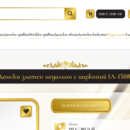
0.00 € | 0.00 ЛВ.
ри
Дамски гривни
Мъжки гривни
Дамски обеци
Детски бижута
Медальони
Зл
Дамски златен медальон с цирконий (A-1508
ПОРЪЧАЙ ОНЛАЙН
Цена:
199 € | 389.21 лв.