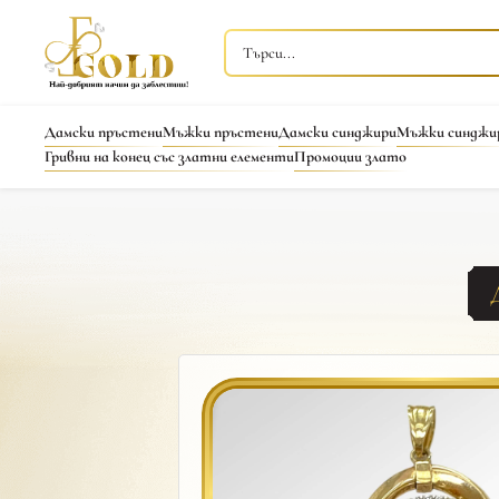
Дамски пръстени
Мъжки пръстени
Дамски синджири
Мъжки синджи
Гривни на конец със златни елементи
Промоции злато